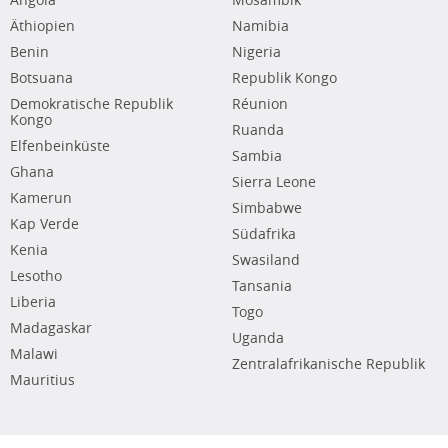
Angola
Mosambik
Äthiopien
Namibia
Benin
Nigeria
Botsuana
Republik Kongo
Demokratische Republik
Réunion
Kongo
Ruanda
Elfenbeinküste
Sambia
Ghana
Sierra Leone
Kamerun
Simbabwe
Kap Verde
Südafrika
Kenia
Swasiland
Lesotho
Tansania
Liberia
Togo
Madagaskar
Uganda
Malawi
Zentralafrikanische Republik
Mauritius