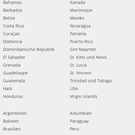
Bahamas
Kanada
Barbados
Martinique
Belize
Mexiko
Costa Rica
Nicaragua
Curaçao
Panama
Dominica
Puerto Rico
Dominikanische Republik
Sint Maarten
El Salvador
St. Kitts und Nevis
Grenada
St. Lucia
Guadeloupe
St. Vincent
Guatemala
Trinidad und Tobago
Haïti
USA
Honduras
Virgin Islands
Argentinien
Kolumbien
Bolivien
Paraguay
Brasilien
Peru