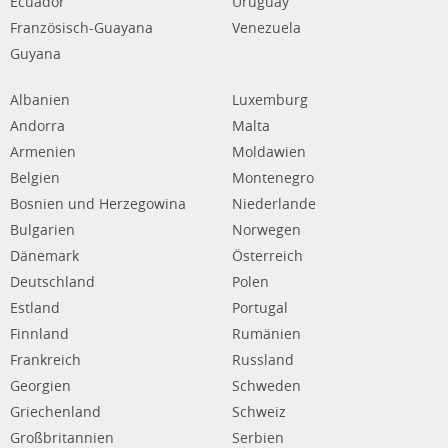
Ecuador
Uruguay
Französisch-Guayana
Venezuela
Guyana
Albanien
Luxemburg
Andorra
Malta
Armenien
Moldawien
Belgien
Montenegro
Bosnien und Herzegowina
Niederlande
Bulgarien
Norwegen
Dänemark
Österreich
Deutschland
Polen
Estland
Portugal
Finnland
Rumänien
Frankreich
Russland
Georgien
Schweden
Griechenland
Schweiz
Großbritannien
Serbien