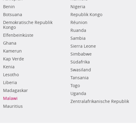
Benin
Nigeria
Botsuana
Republik Kongo
Demokratische Republik
Réunion
Kongo
Ruanda
Elfenbeinküste
Sambia
Ghana
Sierra Leone
Kamerun
Simbabwe
Kap Verde
Südafrika
Kenia
Swasiland
Lesotho
Tansania
Liberia
Togo
Madagaskar
Uganda
Malawi
Zentralafrikanische Republik
Mauritius