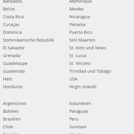
Barbados
Martinique
Belize
Mexiko
Costa Rica
Nicaragua
Curaçao
Panama
Dominica
Puerto Rico
Dominikanische Republik
Sint Maarten
El Salvador
St. Kitts und Nevis
Grenada
St. Lucia
Guadeloupe
St. Vincent
Guatemala
Trinidad und Tobago
Haïti
USA
Honduras
Virgin Islands
Argentinien
Kolumbien
Bolivien
Paraguay
Brasilien
Peru
Chile
Surinam