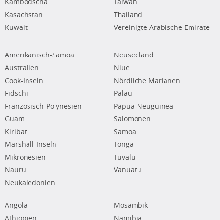
Kambodscha
Taiwan
Kasachstan
Thailand
Kuwait
Vereinigte Arabische Emirate
Amerikanisch-Samoa
Neuseeland
Australien
Niue
Cook-Inseln
Nördliche Marianen
Fidschi
Palau
Französisch-Polynesien
Papua-Neuguinea
Guam
Salomonen
Kiribati
Samoa
Marshall-Inseln
Tonga
Mikronesien
Tuvalu
Nauru
Vanuatu
Neukaledonien
Angola
Mosambik
Äthiopien
Namibia