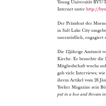
Young Universität BYU-T
Internet unter
http://byu
Der Präsident der Mormo
in Salt Lake City umgebe
unermüdlich, engagiert u
Die 12jährige Amtszeit v
Kirche. Er besuchte die 
Mitgliedschaft wuchs auf 
gab viele Interviews; wi
ihrem Artikel vom 28.Jä
Yorker Magazine sein Bür
put in a box and thrown in