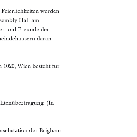
e Feierlichkeiten werden
ssembly Hall am
der und Freunde der
meindehäusern daran
n 1020, Wien besteht für
litenübertragung. (In
nsehstation der Brigham