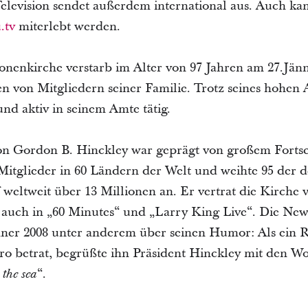
elevision sendet außerdem international aus. Auch kan
.tv
miterlebt werden.
nenkirche verstarb im Alter von 97 Jahren am 27.Jän
n von Mitgliedern seiner Familie. Trotz seines hohen Al
nd aktiv in seinem Amte tätig.
on Gordon B. Hinckley war geprägt von großem Fortsch
Mitglieder in 60 Ländern der Welt und weihte 95 der d
weltweit über 13 Millionen an. Er vertrat die Kirche v
e auch in „60 Minutes“ und „Larry King Live“. Die New
nner 2008 unter anderem über seinen Humor: Als ein 
o betrat, begrüßte ihn Präsident Hinckley mit den Wo
“.
 the sea