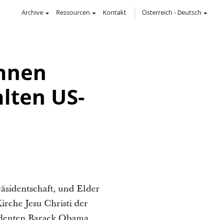
Archive
Ressourcen
Kontakt
Österreich
-
Deutsch
ohnen
lten US-
räsidentschaft, und Elder
irche Jesu Christi der
sidenten Barack Obama