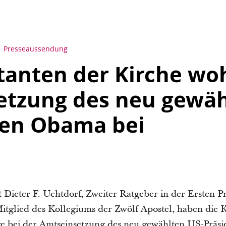
Presseaussendung
tanten der Kirche w
etzung des neu gewäh
ten Obama bei
t Dieter F. Uchtdorf, Zweiter Ratgeber in der Ersten P
Mitglied des Kollegiums der Zwölf Apostel, haben die K
ge bei der Amtseinsetzung des neu gewählten US-Prä