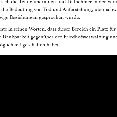
sich die Teilnehmerinnen und Teilnehmer in der Vera
die Bedeutung von Tod und Auferstehung, über schwi
ewige Beziehungen gesprochen wurde.
te in seinen Worten, dass dieser Bereich ein Platz für
e Dankbarkeit gegenüber der Friedhofsverwaltung und 
öglichkeit geschaffen haben.