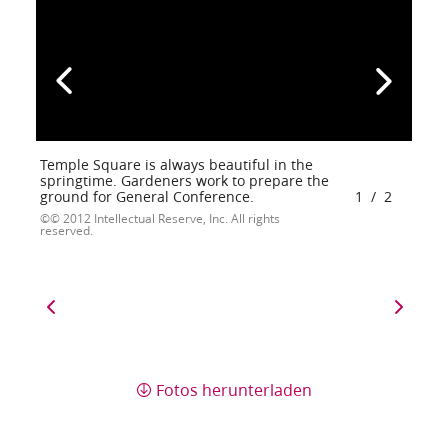
Temple Square is always beautiful in the
springtime. Gardeners work to prepare the
ground for General Conference.
1
/
2
© 2012 Intellectual Reserve, Inc. All rights
reserved.
Fotos herunterladen