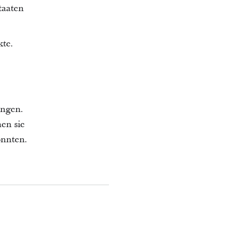
taaten
kte.
angen.
en sie
onnten.