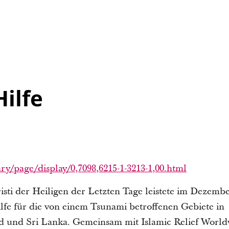
ilfe
ry/page/display/0,7098,6215-1-3213-1,00.html
isti der Heiligen der Letzten Tage leistete im Dezemb
lfe für die von einem Tsunami betroffenen Gebiete in
nd und Sri Lanka. Gemeinsam mit Islamic Relief Worl