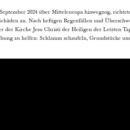
 September 2024 über Mitteleuropa hinwegzog, richtet
Schäden an. Nach heftigen Regenfällen und Übersc
r der Kirche Jesu Christi der Heiligen der Letzten T
bung zu helfen: Schlamm schaufeln, Grundstücke un