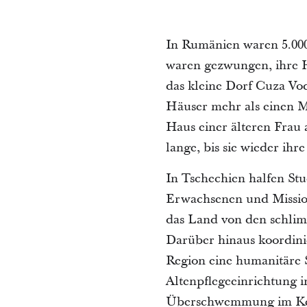
In Rumänien waren 5.00
waren gezwungen, ihre H
das kleine Dorf Cuza Voda
Häuser mehr als einen M
Haus einer älteren Frau
lange, bis sie wieder ihr
In Tschechien halfen St
Erwachsenen und Mission
das Land von den schli
Darüber hinaus koordinie
Region eine humanitäre 
Altenpflegeeinrichtung i
Überschwemmung im Kell