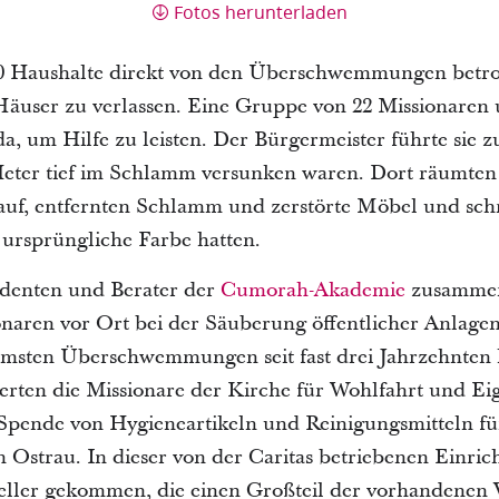
Fotos herunterladen
0 Haushalte direkt von den Überschwemmungen betrof
äuser zu verlassen. Eine Gruppe von 22 Missionaren u
, um Hilfe zu leisten. Der Bürgermeister führte sie zu
eter tief im Schlamm versunken waren. Dort räumten d
 auf, entfernten Schlamm und zerstörte Möbel und sch
e ursprüngliche Farbe hatten.
udenten und Berater der
Cumorah-Akademie
zusammen
aren vor Ort bei der Säuberung öffentlicher Anlagen
mmsten Überschwemmungen seit fast drei Jahrzehnten
rten die Missionare der Kirche für Wohlfahrt und Eig
Spende von Hygieneartikeln und Reinigungsmitteln fü
n Ostrau. In dieser von der Caritas betriebenen Einric
er gekommen, die einen Großteil der vorhandenen Vo