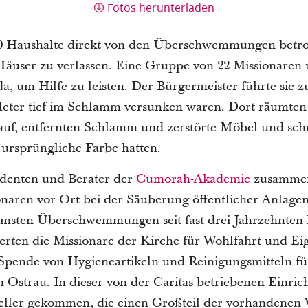
Fotos herunterladen
0 Haushalte direkt von den Überschwemmungen betrof
äuser zu verlassen. Eine Gruppe von 22 Missionaren u
, um Hilfe zu leisten. Der Bürgermeister führte sie zu
eter tief im Schlamm versunken waren. Dort räumten d
 auf, entfernten Schlamm und zerstörte Möbel und sch
e ursprüngliche Farbe hatten.
udenten und Berater der
Cumorah-Akademie
zusammen
aren vor Ort bei der Säuberung öffentlicher Anlagen
mmsten Überschwemmungen seit fast drei Jahrzehnten
rten die Missionare der Kirche für Wohlfahrt und Eig
Spende von Hygieneartikeln und Reinigungsmitteln fü
n Ostrau. In dieser von der Caritas betriebenen Einric
er gekommen, die einen Großteil der vorhandenen Vo