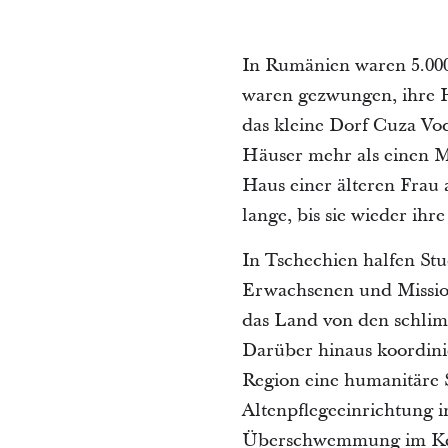
In Rumänien waren 5.00
waren gezwungen, ihre H
das kleine Dorf Cuza Voda
Häuser mehr als einen M
Haus einer älteren Frau
lange, bis sie wieder ihr
In Tschechien halfen St
Erwachsenen und Mission
das Land von den schli
Darüber hinaus koordinie
Region eine humanitäre 
Altenpflegeeinrichtung i
Überschwemmung im Kell