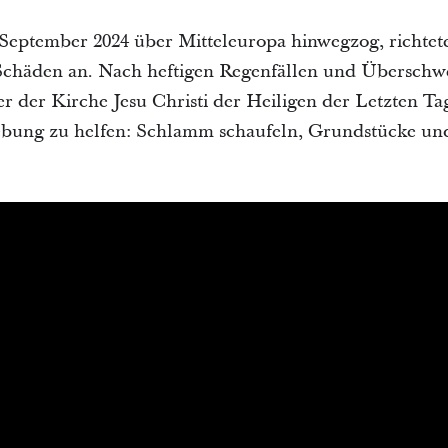
 September 2024 über Mitteleuropa hinwegzog, richtet
Schäden an. Nach heftigen Regenfällen und Übersc
r der Kirche Jesu Christi der Heiligen der Letzten T
bung zu helfen: Schlamm schaufeln, Grundstücke un