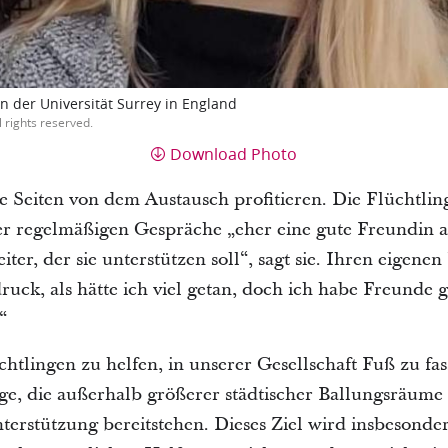
 der Universität Surrey in England
l rights reserved.
Download Photo
e Seiten von dem Austausch profitieren. Die Flüchtling
 regelmäßigen Gespräche „eher eine gute Freundin an 
iter, der sie unterstützen soll“, sagt sie. Ihren eigene
ruck, als hätte ich viel getan, doch ich habe Freunde 
.“
üchtlingen zu helfen, in unserer Gesellschaft Fuß zu fa
inge, die außerhalb größerer städtischer Ballungsräum
erstützung bereitstehen. Dieses Ziel wird insbesonde